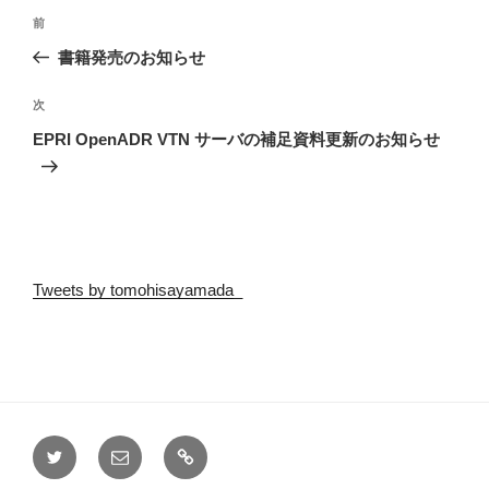
投
前
前
稿
の
書籍発売のお知らせ
ナ
投
ビ
稿
次
次
ゲ
の
EPRI OpenADR VTN サーバの補足資料更新のお知らせ
投
ー
稿
シ
ョ
ン
Tweets by tomohisayamada_
Twitter
メ
ア
ー
グ