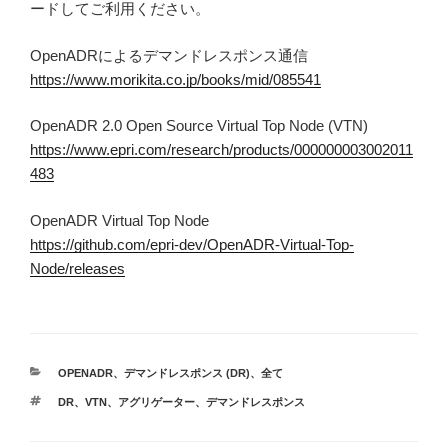
ードしてご利用ください。
OpenADRによるデマンドレスポンス通信
https://www.morikita.co.jp/books/mid/085541
OpenADR 2.0 Open Source Virtual Top Node (VTN)
https://www.epri.com/research/products/000000003002011
483
OpenADR Virtual Top Node
https://github.com/epri-dev/OpenADR-Virtual-Top-
Node/releases
カ
OPENADR
、
デマンドレスポンス (DR)
、
全て
テ
タ
DR
、
VTN
、
アグリゲーター
、
デマンドレスポンス
ゴ
グ
リ
ー