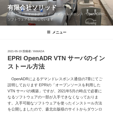
コ
有限会社ソリッド
ン
ICT・IoT・スマートグリッド・デマンドレスポンス・OpenADRの
テ
ソフトウェアを開発しています
ン
ツ
メニュー
へ
ス
キ
ッ
投
2021-05-19
投稿者:
YAMADA
稿
EPRI OpenADR VTN サーバのイン
プ
日:
ストール方法
OpenADRによるデマンドレスポンス通信の7章にてご
説明しております EPRIの「オープンソースを利用した
VTN サーバの構築」ですが、2021年5月の時点で必要に
なるソフトウェアの一部が入手できなくなっておりま
す。入手可能なソフトウェアを使ったインストール方法
を公開しましたので、森北出版様のサイトからダウンロ